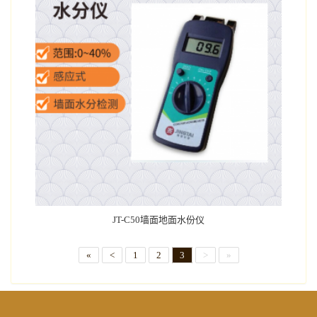
JT-C50墙面地面水份仪
«
<
1
2
3
>
»