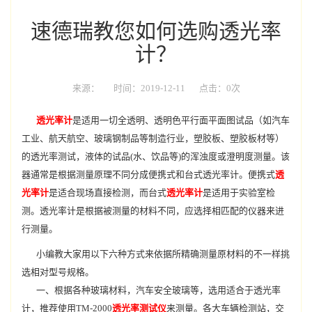
速德瑞教您如何选购透光率
计？
来源：
时间：2019-12-11
点击：0次
透光率计
是适用一切全透明、透明色平行面平面图试品（如汽车
工业、航天航空、玻璃钢制品等制造行业，塑胶板、塑胶板材等）
的透光率测试，液体的试品(水、饮品等)的浑浊度或澄明度测量。该
器通常是根据测量原理不同分成便携式和台式透光率计。便携式
透
光率计
是适合现场直接检测，而台式
透光率计
是适用于实验室检
测。透光率计是根据被测量的材料不同，应选择相匹配的仪器来进
行测量。
小编教大家用以下六种方式来依据所精确测量原材料的不一样挑
选相对型号规格。
一、根据各种玻璃材料，汽车安全玻璃等，选用适合于透光率
计，推荐使用TM-2000
透光率测试仪
来测量。各大车辆检测站，交