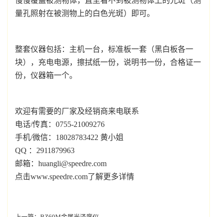
慢慢覆盖被测物体，直至看不到被测物体上的光斑（测
量孔照射在被测物上的白色光斑）即可。
整套仪器包括：
主机一台，标准板一套（黑白板各一
块），充电电源，擦拭纸一份，说明书一份，合格证一
份，仪器箱一个。
欢迎有需要的厂家及经销商来电联系
电话/传真：0755-21009276
手机/微信：18028783422 黄小姐
QQ ：2911879963
邮箱：huangli@speedre.com
点击www.speedre.com了解更多详情
上一篇：
BZ60M金属光泽度仪