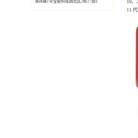
10、
清祥路1号宝能科技园北区2栋17层E
11.