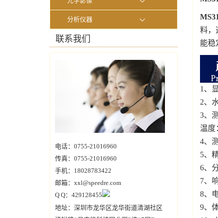
光学影像
MS
分析仪器
料，
联系我们
能稳
1、
2、
3、
温度：
4、
电话：0755-21016960
5、精
传真：0755-21016960
6、分
手机：18028783422
7、
邮箱：xxl@speedre.com
8、
Q Q：429128455
9、体
地址：深圳市龙华区龙华街道清湖社区