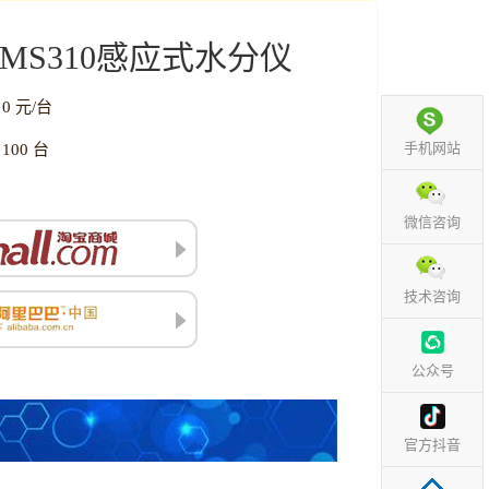
MS310感应式水分仪
0 元/台
：
手机网站
100 台
：
微信咨询
技术咨询
公众号
官方抖音