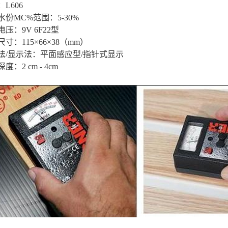
L606
水份MC%范围：5-30%
压：9V 6F22型
寸：115×66×38（mm）
法/显示法：平面感应型/指针式显示
度：2 cm - 4cm