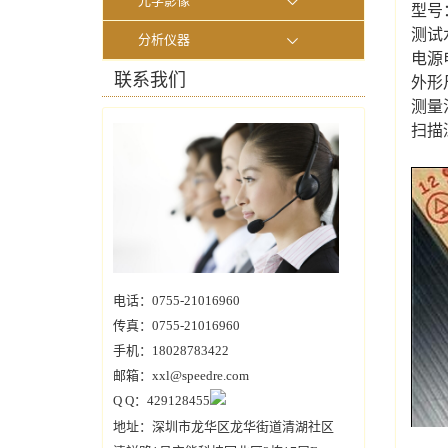
光学影像
型号：
测试
分析仪器
电源电
联系我们
外形尺
测量
扫描深
电话：0755-21016960
传真：0755-21016960
手机：18028783422
邮箱：xxl@speedre.com
Q Q：429128455
地址：深圳市龙华区龙华街道清湖社区