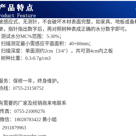
波感应式，无测针，不会破坏木材表面完整，如家具、地板或备
单，指针指出数字后，再对照树种表成正确的水分数字即可。
）测试水分MC%范围：5-30%；
）扫描测定最小需感应平面面积：40×60mm；
）扫描深度：单面测约2cm（3/4″），共可测4cm内之板
树种比重：0.3-0.7g/cm3
服务：保修一年，终身维护。
线：0755-23158752
有需要的厂家及经销商来电联系
传真：0755-21009276
微信：18028783422 黄小姐
2911879963
uangli@speedre.com