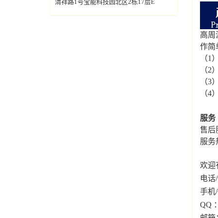
清祥路1号宝能科技园北区2栋17层E
高周
作简
（1
（2
（3
（4）
服务
售后
服务热
欢迎
电话/
手机/
QQ ：
邮箱：h